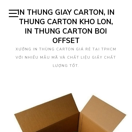
Skip
IN THUNG GIAY CARTON, IN
to
content
THUNG CARTON KHO LON,
Open
Sidebar
IN THUNG CARTON BOI
OFFSET
XƯỞNG IN THÙNG CARTON GIÁ RẺ TẠI TPHCM
VỚI NHIỀU MẪU MÃ VÀ CHẤT LIỆU GIẤY CHẤT
LƯỢNG TỐT.