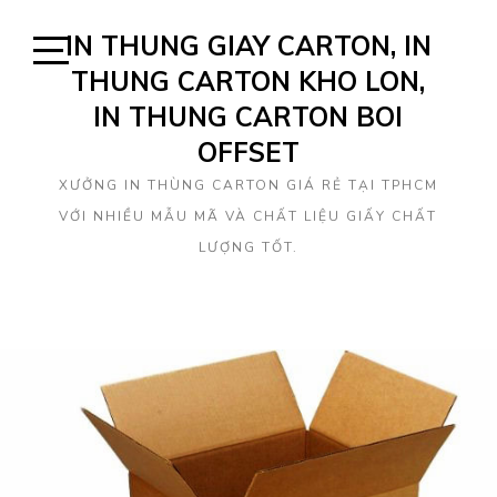
Skip
IN THUNG GIAY CARTON, IN
to
content
THUNG CARTON KHO LON,
Open
Sidebar
IN THUNG CARTON BOI
OFFSET
XƯỞNG IN THÙNG CARTON GIÁ RẺ TẠI TPHCM
VỚI NHIỀU MẪU MÃ VÀ CHẤT LIỆU GIẤY CHẤT
LƯỢNG TỐT.