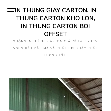
Skip
IN THUNG GIAY CARTON, IN
to
content
THUNG CARTON KHO LON,
Open
Sidebar
IN THUNG CARTON BOI
OFFSET
XƯỞNG IN THÙNG CARTON GIÁ RẺ TẠI TPHCM
VỚI NHIỀU MẪU MÃ VÀ CHẤT LIỆU GIẤY CHẤT
LƯỢNG TỐT.