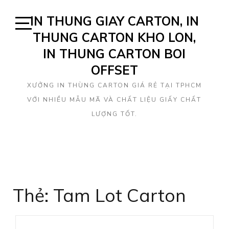
Skip
IN THUNG GIAY CARTON, IN
to
content
THUNG CARTON KHO LON,
Open
Sidebar
IN THUNG CARTON BOI
OFFSET
XƯỞNG IN THÙNG CARTON GIÁ RẺ TẠI TPHCM
VỚI NHIỀU MẪU MÃ VÀ CHẤT LIỆU GIẤY CHẤT
LƯỢNG TỐT.
Thẻ: Tam Lot Carton