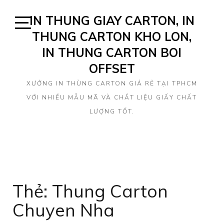
Skip
IN THUNG GIAY CARTON, IN
to
content
THUNG CARTON KHO LON,
Open
Sidebar
IN THUNG CARTON BOI
OFFSET
XƯỞNG IN THÙNG CARTON GIÁ RẺ TẠI TPHCM
VỚI NHIỀU MẪU MÃ VÀ CHẤT LIỆU GIẤY CHẤT
LƯỢNG TỐT.
Thẻ: Thung Carton
Chuyen Nha