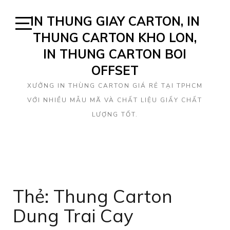
Skip
IN THUNG GIAY CARTON, IN
to
content
THUNG CARTON KHO LON,
Open
Sidebar
IN THUNG CARTON BOI
OFFSET
XƯỞNG IN THÙNG CARTON GIÁ RẺ TẠI TPHCM
VỚI NHIỀU MẪU MÃ VÀ CHẤT LIỆU GIẤY CHẤT
LƯỢNG TỐT.
Thẻ: Thung Carton
Dung Trai Cay