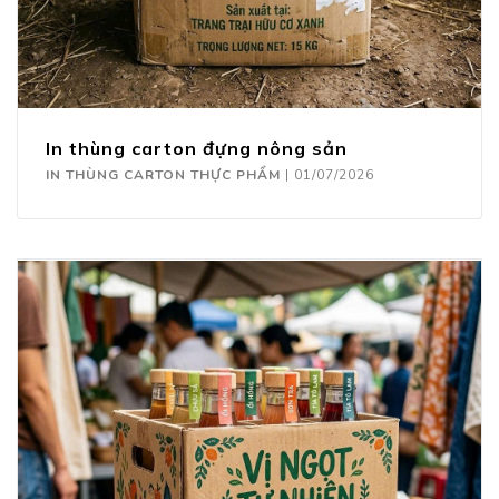
In thùng carton đựng nông sản
IN THÙNG CARTON THỰC PHẨM
|
01/07/2026