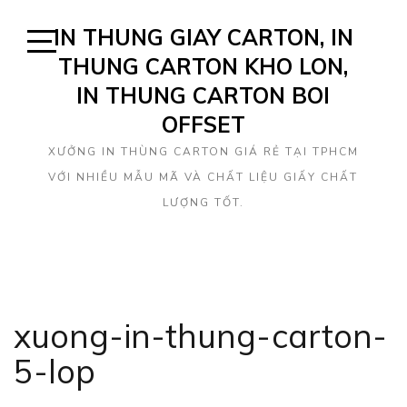
Skip
IN THUNG GIAY CARTON, IN
to
content
THUNG CARTON KHO LON,
Open
Sidebar
IN THUNG CARTON BOI
OFFSET
XƯỞNG IN THÙNG CARTON GIÁ RẺ TẠI TPHCM
VỚI NHIỀU MẪU MÃ VÀ CHẤT LIỆU GIẤY CHẤT
LƯỢNG TỐT.
xuong-in-thung-carton-
5-lop