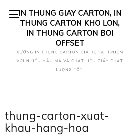
Skip
IN THUNG GIAY CARTON, IN
to
content
THUNG CARTON KHO LON,
Open
Sidebar
IN THUNG CARTON BOI
OFFSET
XƯỞNG IN THÙNG CARTON GIÁ RẺ TẠI TPHCM
VỚI NHIỀU MẪU MÃ VÀ CHẤT LIỆU GIẤY CHẤT
LƯỢNG TỐT.
thung-carton-xuat-
khau-hang-hoa