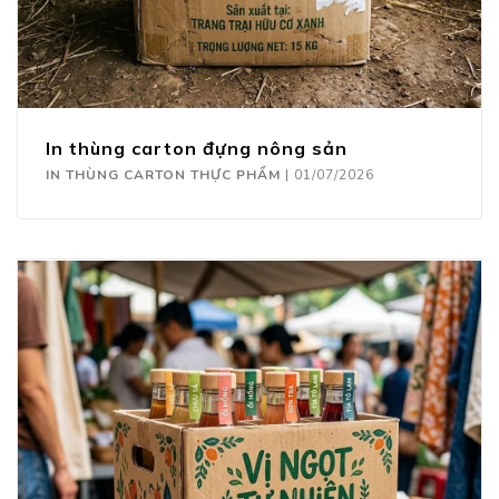
In thùng carton đựng nông sản
IN THÙNG CARTON THỰC PHẨM
|
01/07/2026