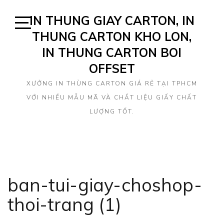
Skip
IN THUNG GIAY CARTON, IN
to
content
THUNG CARTON KHO LON,
Open
Sidebar
IN THUNG CARTON BOI
OFFSET
XƯỞNG IN THÙNG CARTON GIÁ RẺ TẠI TPHCM
VỚI NHIỀU MẪU MÃ VÀ CHẤT LIỆU GIẤY CHẤT
LƯỢNG TỐT.
ban-tui-giay-choshop-
thoi-trang (1)