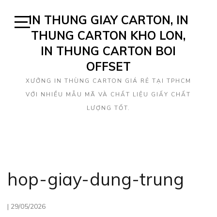
Skip
IN THUNG GIAY CARTON, IN
to
content
THUNG CARTON KHO LON,
Open
Sidebar
IN THUNG CARTON BOI
OFFSET
XƯỞNG IN THÙNG CARTON GIÁ RẺ TẠI TPHCM
VỚI NHIỀU MẪU MÃ VÀ CHẤT LIỆU GIẤY CHẤT
LƯỢNG TỐT.
hop-giay-dung-trung
|
29/05/2026