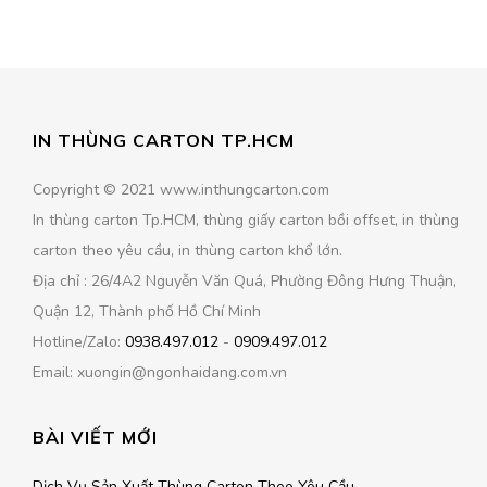
IN THÙNG CARTON TP.HCM
Copyright © 2021 www.inthungcarton.com
In thùng carton Tp.HCM, thùng giấy carton bồi offset, in thùng
carton theo yêu cầu, in thùng carton khổ lớn.
Địa chỉ : 26/4A2 Nguyễn Văn Quá, Phường Đông Hưng Thuận,
Quận 12, Thành phố Hồ Chí Minh
Hotline/Zalo:
0938.497.012
-
0909.497.012
Email: xuongin@ngonhaidang.com.vn
BÀI VIẾT MỚI
Dịch Vụ Sản Xuất Thùng Carton Theo Yêu Cầu