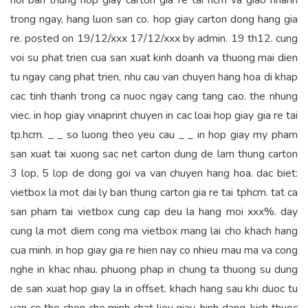
noi ban thung hop giay carton gia re tai hcm va giao nhanh
trong ngay, hang luon san co. hop giay carton dong hang gia
re. posted on 19/12/xxx 17/12/xxx by admin. 19 th12. cung
voi su phat trien cua san xuat kinh doanh va thuong mai dien
tu ngay cang phat trien, nhu cau van chuyen hang hoa di khap
cac tinh thanh trong ca nuoc ngay cang tang cao. the nhung
viec. in hop giay vinaprint chuyen in cac loai hop giay gia re tai
tp.hcm. _ _ so luong theo yeu cau _ _ in hop giay my pham
san xuat tai xuong sac net carton dung de lam thung carton
3 lop, 5 lop de dong goi va van chuyen hang hoa. dac biet:
vietbox la mot dai ly ban thung carton gia re tai tphcm. tat ca
san pham tai vietbox cung cap deu la hang moi xxx%. day
cung la mot diem cong ma vietbox mang lai cho khach hang
cua minh. in hop giay gia re hien nay co nhieu mau ma va cong
nghe in khac nhau. phuong phap in chung ta thuong su dung
de san xuat hop giay la in offset. khach hang sau khi duoc tu