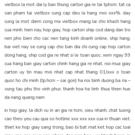
vietbox la mot dai ly ban thung carton gia re tai tphcm. tat ca
san pham tai vietbox cung cap deu la hang moi xxx%. day
cung la mot diem cong ma vietbox mang lai cho khach hang
cua minh. hien nay, hop giay, hop carton ship cod dang dan tro
nen pho bien cho cac nen tang kinh doanh online, ship hang.
bai viet nay se cung cap cho ban dia chi cung cap hop carton
dong hang, ship cod gia re nhat si le toan quoc. xem ngay 99
cua hang ban giay carton chinh hang gia re nhat. noi mua giay
carton uy tin mau moi nhat cap nhat thang 01/xxx o toan
quoc ho chi minh (tp.hcm – sai gon) ha noi binh duong ba ria –
vung tau phu tho vinh phuc thanh hoa ha tinh thua thien hue
da nang quang nam
in hop giay: la dich vu in an gia re hcm, sieu nhanh, chat luong
cao theo yeu cau qua so hotline xxx xxx xxx cua in thuan viet.
thiet ke hop giay sang trong, bao bi bat mat ket hop cac loai