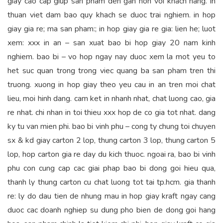
giay cao cap giup san pham den gan hon voi khach hang. in
thuan viet dam bao quy khach se duoc trai nghiem. in hop
giay gia re; ma san pham:; in hop giay gia re gia: lien he; luot
xem: xxx in an – san xuat bao bi hop giay 20 nam kinh
nghiem. bao bi – vo hop ngay nay duoc xem la mot yeu to
het suc quan trong trong viec quang ba san pham tren thi
truong. xuong in hop giay theo yeu cau in an tren moi chat
lieu, moi hinh dang. cam ket in nhanh nhat, chat luong cao, gia
re nhat. chi nhan in toi thieu xxx hop de co gia tot nhat. dang
ky tu van mien phi. bao bi vinh phu – cong ty chung toi chuyen
sx & kd giay carton 2 lop, thung carton 3 lop, thung carton 5
lop, hop carton gia re day du kich thuoc. ngoai ra, bao bi vinh
phu con cung cap cac giai phap bao bi dong goi hieu qua,
thanh ly thung carton cu chat luong tot tai tp.hcm. gia thanh
re: ly do dau tien de nhung mau in hop giay kraft ngay cang
duoc cac doanh nghiep su dung pho bien de dong goi hang