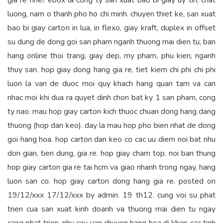
gia re nhe!. ebox la cong ty san xuat bao bi giay uy tin, chat
luong, nam o thanh pho ho chi minh. chuyen thiet ke, san xuat
bao bi giay carton in lua, in flexo, giay kraft, duplex in offset
su dung de dong goi san pham nganh thuong mai dien tu, ban
hang online thoi trang, giay dep, my pham, phu kien, nganh
thuy san. hop giay dong hang gia re, tiet kiem chi phi chi phi
luon la van de duoc moi quy khach hang quan tam va can
nhac moi khi dua ra quyet dinh chon bat ky 1 san pham, cong
ty nao. mau hop giay carton kich thuoc chuan dong hang dang
thuong (hop dan keo). day la mau hop pho bien nhat de dong
goi hang hoa. hop carton dan keo co cac uu diem noi bat nhu
don gian, tien dung, gia re. hop giay cham top. noi ban thung
hop giay carton gia re tai hcm va giao nhanh trong ngay, hang
luon san co. hop giay carton dong hang gia re. posted on
19/12/xxx 17/12/xxx by admin. 19 th12. cung voi su phat
trien cua san xuat kinh doanh va thuong mai dien tu ngay