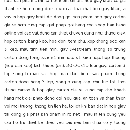
hoa, san pham chinh la tiet kiem chi phi. hop giay kraft co gia
thanh re hon tuong doi so voi cac loai chat lieu giay khac, vi
vay in hop giay kraft de dong goi san pham. hop giay carton
gia re hcm cung cap giai phap goi hang cho shop ban hang
online voi cac vat dung can thiet chuyen dung nhu: thung giay,
hop carton, bang keo, hoa don, tem phu, xop chong soc, can
& keo, may tinh tien mini, gay livestream. thong so thung
carton dong hang size s1 ma hop: s1 kieu hop: hop thuong
(hop dan keo) kich thuoc (cm): 30x20x10 loai giay: carton 3
lop song b mau sac hop: nau dac diem san pham thung
carton dong hang 3 lop, song b cung cap, chiu luc tot. lam
thung carton & hop giay carton gia re. cung cap cho khach
hang mot giai phap dong goi hieu qua, an toan va than thien
voi moi truong. thong tin lien he. loi ich khi ban dat in hop giay
tai dong gia phat san pham in ro net , mau in len dung yeu
cau ho tru thiet ke theo yeu cau neu ban chua co y tuong