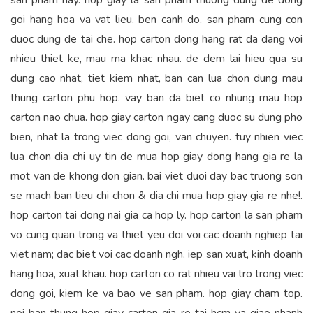
san pham nay. hop giay la san pham thuong dung de dong
goi hang hoa va vat lieu. ben canh do, san pham cung con
duoc dung de tai che. hop carton dong hang rat da dang voi
nhieu thiet ke, mau ma khac nhau. de dem lai hieu qua su
dung cao nhat, tiet kiem nhat, ban can lua chon dung mau
thung carton phu hop. vay ban da biet co nhung mau hop
carton nao chua. hop giay carton ngay cang duoc su dung pho
bien, nhat la trong viec dong goi, van chuyen. tuy nhien viec
lua chon dia chi uy tin de mua hop giay dong hang gia re la
mot van de khong don gian. bai viet duoi day bac truong son
se mach ban tieu chi chon & dia chi mua hop giay gia re nhe!.
hop carton tai dong nai gia ca hop ly. hop carton la san pham
vo cung quan trong va thiet yeu doi voi cac doanh nghiep tai
viet nam; dac biet voi cac doanh ngh. iep san xuat, kinh doanh
hang hoa, xuat khau. hop carton co rat nhieu vai tro trong viec
dong goi, kiem ke va bao ve san pham. hop giay cham top.