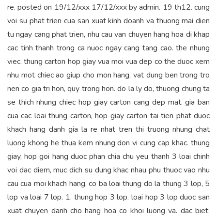
re. posted on 19/12/xxx 17/12/xxx by admin. 19 th12. cung
voi su phat trien cua san xuat kinh doanh va thuong mai dien
tu ngay cang phat trien, nhu cau van chuyen hang hoa di khap
cac tinh thanh trong ca nuoc ngay cang tang cao. the nhung
viec. thung carton hop giay vua moi vua dep co the duoc xem
nhu mot chiec ao giup cho mon hang, vat dung ben trong tro
nen co gia tri hon, quy trong hon. do la ly do, thuong chung ta
se thich nhung chiec hop giay carton cang dep mat. gia ban
cua cac loai thung carton, hop giay carton tai tien phat duoc
khach hang danh gia la re nhat tren thi truong nhung chat
luong khong he thua kem nhung don vi cung cap khac. thung
giay, hop goi hang duoc phan chia chu yeu thanh 3 loai chinh
voi dac diem, muc dich su dung khac nhau phu thuoc vao nhu
cau cua moi khach hang. co ba loai thung do la thung 3 lop, 5
lop va loai 7 lop. 1. thung hop 3 lop. loai hop 3 lop duoc san
xuat chuyen danh cho hang hoa co khoi luong va. dac biet: