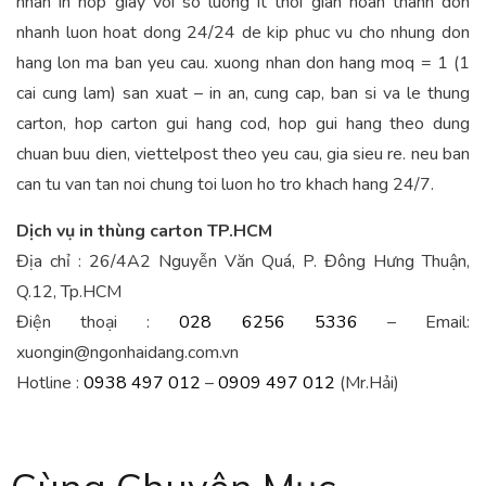
nhan in hop giay voi so luong it thoi gian hoan thanh don
nhanh luon hoat dong 24/24 de kip phuc vu cho nhung don
hang lon ma ban yeu cau. xuong nhan don hang moq = 1 (1
cai cung lam) san xuat – in an, cung cap, ban si va le thung
carton, hop carton gui hang cod, hop gui hang theo dung
chuan buu dien, viettelpost theo yeu cau, gia sieu re. neu ban
can tu van tan noi chung toi luon ho tro khach hang 24/7.
Dịch vụ in thùng carton TP.HCM
Địa chỉ : 26/4A2 Nguyễn Văn Quá, P. Đông Hưng Thuận,
Q.12, Tp.HCM
Điện thoại :
028 6256 5336
– Email:
xuongin@ngonhaidang.com.vn
Hotline :
0938 497 012
–
0909 497 012
(Mr.Hải)