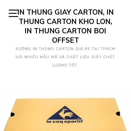
Skip
IN THUNG GIAY CARTON, IN
to
content
THUNG CARTON KHO LON,
Open
Sidebar
IN THUNG CARTON BOI
OFFSET
XƯỞNG IN THÙNG CARTON GIÁ RẺ TẠI TPHCM
VỚI NHIỀU MẪU MÃ VÀ CHẤT LIỆU GIẤY CHẤT
LƯỢNG TỐT.