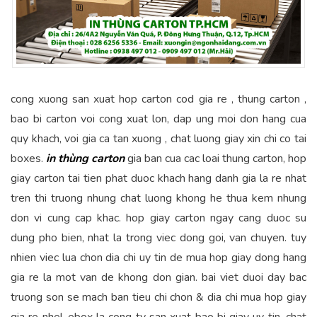
cong xuong san xuat hop carton cod gia re , thung carton ,
bao bi carton voi cong xuat lon, dap ung moi don hang cua
quy khach, voi gia ca tan xuong , chat luong giay xin chi co tai
boxes.
in thùng carton
gia ban cua cac loai thung carton, hop
giay carton tai tien phat duoc khach hang danh gia la re nhat
tren thi truong nhung chat luong khong he thua kem nhung
don vi cung cap khac. hop giay carton ngay cang duoc su
dung pho bien, nhat la trong viec dong goi, van chuyen. tuy
nhien viec lua chon dia chi uy tin de mua hop giay dong hang
gia re la mot van de khong don gian. bai viet duoi day bac
truong son se mach ban tieu chi chon & dia chi mua hop giay