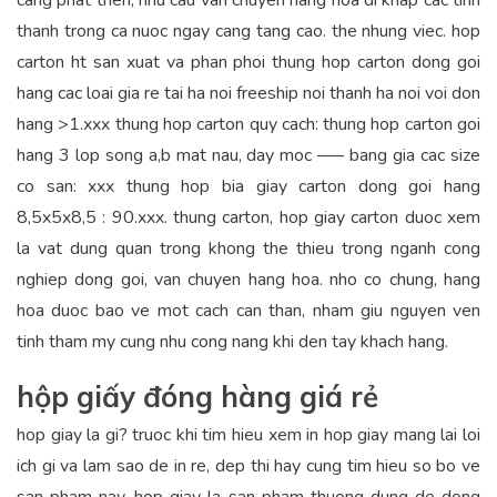
cang phat trien, nhu cau van chuyen hang hoa di khap cac tinh
thanh trong ca nuoc ngay cang tang cao. the nhung viec. hop
carton ht san xuat va phan phoi thung hop carton dong goi
hang cac loai gia re tai ha noi freeship noi thanh ha noi voi don
hang >1.xxx thung hop carton quy cach: thung hop carton goi
hang 3 lop song a,b mat nau, day moc —– bang gia cac size
co san: xxx thung hop bia giay carton dong goi hang
8,5x5x8,5 : 90.xxx. thung carton, hop giay carton duoc xem
la vat dung quan trong khong the thieu trong nganh cong
nghiep dong goi, van chuyen hang hoa. nho co chung, hang
hoa duoc bao ve mot cach can than, nham giu nguyen ven
tinh tham my cung nhu cong nang khi den tay khach hang.
hộp giấy đóng hàng giá rẻ
hop giay la gi? truoc khi tim hieu xem in hop giay mang lai loi
ich gi va lam sao de in re, dep thi hay cung tim hieu so bo ve