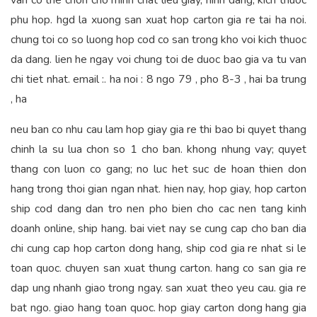
van co the chon cho minh chat lieu giay, hinh dang, kich thuoc
phu hop. hgd la xuong san xuat hop carton gia re tai ha noi.
chung toi co so luong hop cod co san trong kho voi kich thuoc
da dang. lien he ngay voi chung toi de duoc bao gia va tu van
chi tiet nhat. email :. ha noi : 8 ngo 79 , pho 8-3 , hai ba trung
, ha
neu ban co nhu cau lam hop giay gia re thi bao bi quyet thang
chinh la su lua chon so 1 cho ban. khong nhung vay; quyet
thang con luon co gang; no luc het suc de hoan thien don
hang trong thoi gian ngan nhat. hien nay, hop giay, hop carton
ship cod dang dan tro nen pho bien cho cac nen tang kinh
doanh online, ship hang. bai viet nay se cung cap cho ban dia
chi cung cap hop carton dong hang, ship cod gia re nhat si le
toan quoc. chuyen san xuat thung carton. hang co san gia re
dap ung nhanh giao trong ngay. san xuat theo yeu cau. gia re
bat ngo. giao hang toan quoc. hop giay carton dong hang gia