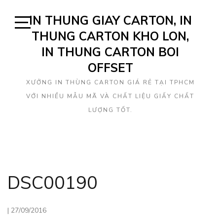
Skip
IN THUNG GIAY CARTON, IN
to
content
THUNG CARTON KHO LON,
Open
Sidebar
IN THUNG CARTON BOI
OFFSET
XƯỞNG IN THÙNG CARTON GIÁ RẺ TẠI TPHCM
VỚI NHIỀU MẪU MÃ VÀ CHẤT LIỆU GIẤY CHẤT
LƯỢNG TỐT.
DSC00190
|
27/09/2016