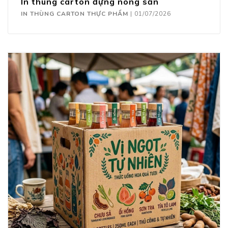
In thùng carton đựng nông sản
IN THÙNG CARTON THỰC PHẨM
|
01/07/2026