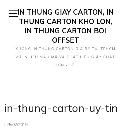
Skip
IN THUNG GIAY CARTON, IN
to
content
THUNG CARTON KHO LON,
Open
Sidebar
IN THUNG CARTON BOI
OFFSET
XƯỞNG IN THÙNG CARTON GIÁ RẺ TẠI TPHCM
VỚI NHIỀU MẪU MÃ VÀ CHẤT LIỆU GIẤY CHẤT
LƯỢNG TỐT.
in-thung-carton-uy-tin
|
25/02/2019