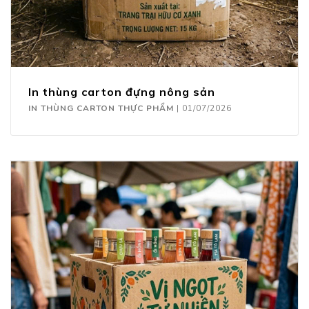
In thùng carton đựng nông sản
IN THÙNG CARTON THỰC PHẨM
|
01/07/2026