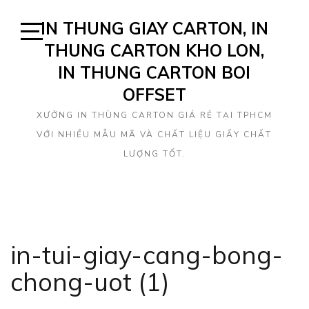
Skip
IN THUNG GIAY CARTON, IN
to
content
THUNG CARTON KHO LON,
Open
Sidebar
IN THUNG CARTON BOI
OFFSET
XƯỞNG IN THÙNG CARTON GIÁ RẺ TẠI TPHCM
VỚI NHIỀU MẪU MÃ VÀ CHẤT LIỆU GIẤY CHẤT
LƯỢNG TỐT.
in-tui-giay-cang-bong-
chong-uot (1)