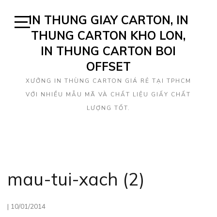
Skip
IN THUNG GIAY CARTON, IN
to
content
THUNG CARTON KHO LON,
Open
Sidebar
IN THUNG CARTON BOI
OFFSET
XƯỞNG IN THÙNG CARTON GIÁ RẺ TẠI TPHCM
VỚI NHIỀU MẪU MÃ VÀ CHẤT LIỆU GIẤY CHẤT
LƯỢNG TỐT.
mau-tui-xach (2)
|
10/01/2014