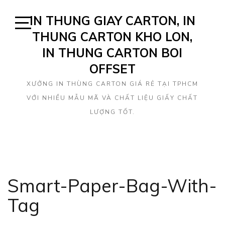
Skip
IN THUNG GIAY CARTON, IN
to
content
THUNG CARTON KHO LON,
Open
Sidebar
IN THUNG CARTON BOI
OFFSET
XƯỞNG IN THÙNG CARTON GIÁ RẺ TẠI TPHCM
VỚI NHIỀU MẪU MÃ VÀ CHẤT LIỆU GIẤY CHẤT
LƯỢNG TỐT.
Smart-Paper-Bag-With-
Tag