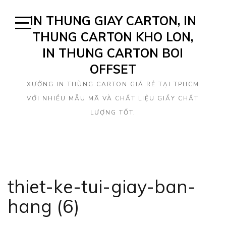
Skip
IN THUNG GIAY CARTON, IN
to
content
THUNG CARTON KHO LON,
Open
Sidebar
IN THUNG CARTON BOI
OFFSET
XƯỞNG IN THÙNG CARTON GIÁ RẺ TẠI TPHCM
VỚI NHIỀU MẪU MÃ VÀ CHẤT LIỆU GIẤY CHẤT
LƯỢNG TỐT.
thiet-ke-tui-giay-ban-
hang (6)