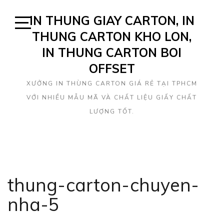
Skip
IN THUNG GIAY CARTON, IN
to
content
THUNG CARTON KHO LON,
Open
Sidebar
IN THUNG CARTON BOI
OFFSET
XƯỞNG IN THÙNG CARTON GIÁ RẺ TẠI TPHCM
VỚI NHIỀU MẪU MÃ VÀ CHẤT LIỆU GIẤY CHẤT
LƯỢNG TỐT.
thung-carton-chuyen-
nha-5