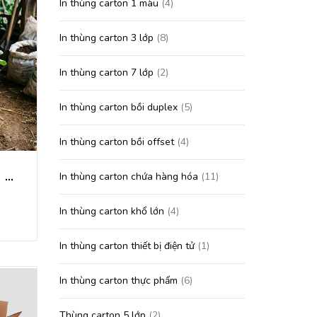
In thùng carton 1 màu
(4)
In thùng carton 3 lớp
(8)
In thùng carton 7 lớp
(2)
In thùng carton bồi duplex
(5)
In thùng carton bồi offset
(4)
In thùng carton đựng nông sản
In thùng carton chứa hàng hóa
(11)
In thùng carton khổ lớn
(4)
In thùng carton thiết bị điện tử
(1)
In thùng carton thực phẩm
(6)
Thùng carton 5 lớp
(2)