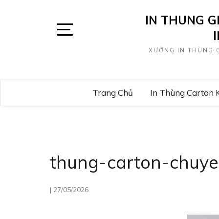
Skip
IN THUNG G
to
content
Open
XƯỞNG IN THÙNG C
Sidebar
Trang Chủ
In Thùng Carton 
thung-carton-chuy
|
27/05/2026