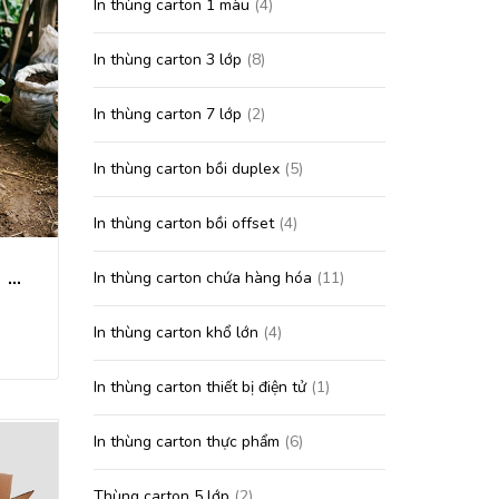
In thùng carton 1 màu
(4)
In thùng carton 3 lớp
(8)
In thùng carton 7 lớp
(2)
In thùng carton bồi duplex
(5)
In thùng carton bồi offset
(4)
In thùng carton đựng nông sản
In thùng carton chứa hàng hóa
(11)
In thùng carton khổ lớn
(4)
In thùng carton thiết bị điện tử
(1)
In thùng carton thực phẩm
(6)
Thùng carton 5 lớp
(2)