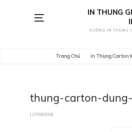
Skip
IN THUNG G
to
content
Open
XƯỞNG IN THÙNG C
Sidebar
Trang Chủ
In Thùng Carton 
thung-carton-dung-t
|
27/05/2026