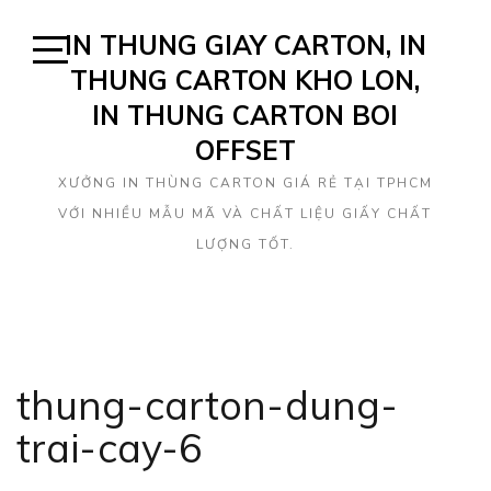
Skip
IN THUNG GIAY CARTON, IN
to
content
THUNG CARTON KHO LON,
Open
Sidebar
IN THUNG CARTON BOI
OFFSET
XƯỞNG IN THÙNG CARTON GIÁ RẺ TẠI TPHCM
VỚI NHIỀU MẪU MÃ VÀ CHẤT LIỆU GIẤY CHẤT
LƯỢNG TỐT.
thung-carton-dung-
trai-cay-6