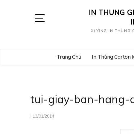
Skip
IN THUNG G
to
content
Open
XƯỞNG IN THÙNG C
Sidebar
Trang Chủ
In Thùng Carton 
tui-giay-ban-hang-d
|
13/01/2014