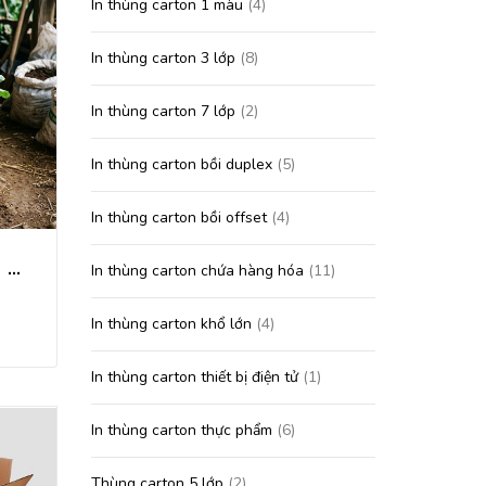
In thùng carton 1 màu
(4)
In thùng carton 3 lớp
(8)
In thùng carton 7 lớp
(2)
In thùng carton bồi duplex
(5)
In thùng carton bồi offset
(4)
In thùng carton đựng nông sản
In thùng carton chứa hàng hóa
(11)
In thùng carton khổ lớn
(4)
In thùng carton thiết bị điện tử
(1)
In thùng carton thực phẩm
(6)
Thùng carton 5 lớp
(2)