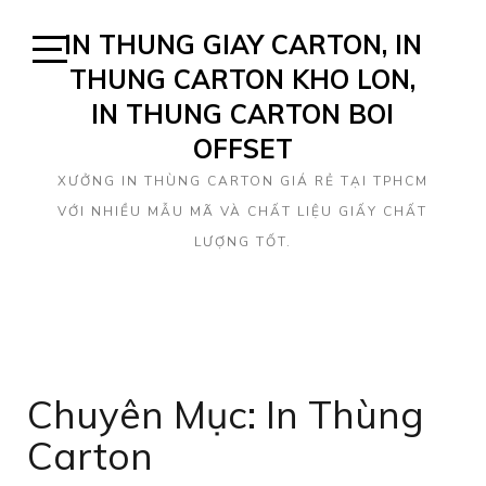
Skip
IN THUNG GIAY CARTON, IN
to
content
THUNG CARTON KHO LON,
Open
Sidebar
IN THUNG CARTON BOI
OFFSET
XƯỞNG IN THÙNG CARTON GIÁ RẺ TẠI TPHCM
VỚI NHIỀU MẪU MÃ VÀ CHẤT LIỆU GIẤY CHẤT
LƯỢNG TỐT.
Chuyên Mục: In Thùng
Carton